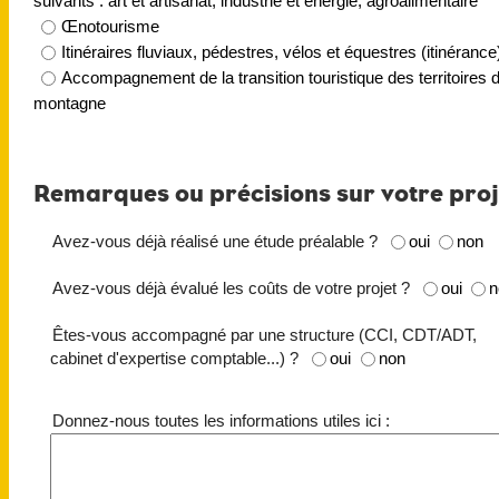
suivants : art et artisanat, industrie et énergie, agroalimentaire
Œnotourisme
Itinéraires fluviaux, pédestres, vélos et équestres (itinérance
Accompagnement de la transition touristique des territoires 
montagne
Remarques ou précisions sur votre proj
Avez-vous déjà réalisé une étude préalable ?
oui
non
Avez-vous déjà évalué les coûts de votre projet ?
oui
n
Êtes-vous accompagné par une structure (CCI, CDT/ADT,
cabinet d'expertise comptable...) ?
oui
non
Donnez-nous toutes les informations utiles ici :