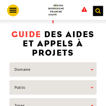
Aller
Panneau de gestion des cookies
au
Toggle
contenu
navigation
principal
GUIDE
DES AIDES
ET APPELS À
PROJETS
Domaine
Public
Types