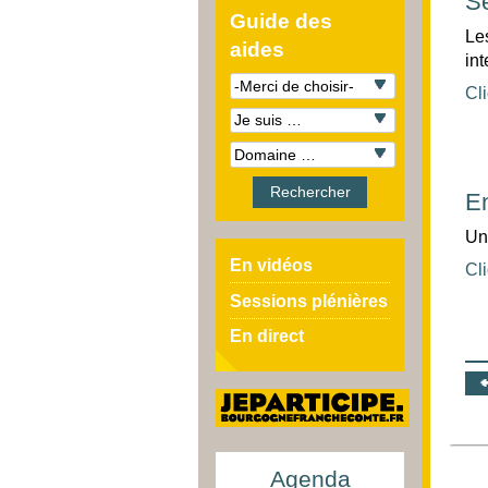
Se
Guide des
Les
aides
int
Cli
En
Un
En vidéos
Cli
Sessions plénières
En direct
Agenda