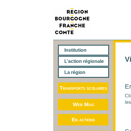
Institution
V
L’action régionale
La région
E
Transports scolaires
Cl
le
Web Mag
En actions