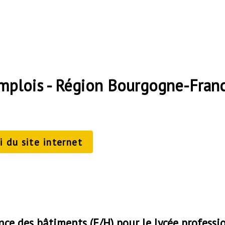
emplois - Région Bourgogne-Fra
 du site internet
e des bâtiments (F/H) pour le lycée professio