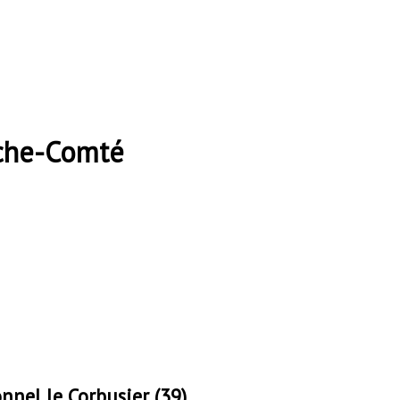
nche-Comté
nnel le Corbusier (39)