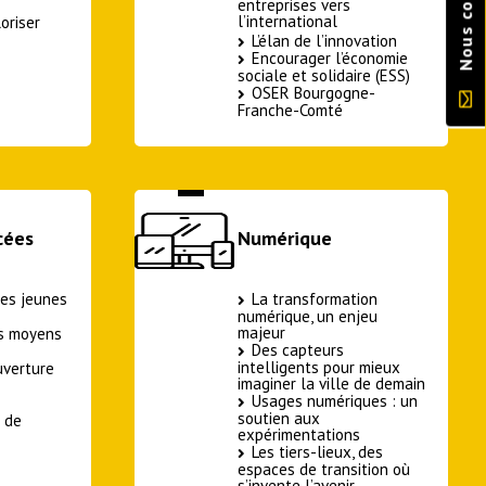
Nous contacter
entreprises vers
l’international
oriser
L’élan de l’innovation
Encourager l’économie
sociale et solidaire (ESS)
OSER Bourgogne-
Franche-Comté
cées
Numérique
es jeunes
La transformation
numérique, un enjeu
majeur
es moyens
Des capteurs
intelligents pour mieux
uverture
imaginer la ville de demain
Usages numériques : un
soutien aux
t de
expérimentations
Les tiers-lieux, des
espaces de transition où
s’invente l’avenir