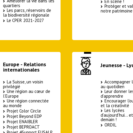
Améliorer la vie dans les
En scène !
quartiers
Protéger et val
Les parcs, réservoirs de
notre patrimoine
la biodiversité régionale
Le CPER 2021-2027
Europe - Relations
Jeunesse - Ly
internationales
La Suisse, un voisin
Accompagner l
privilégié
au quotidien
Une région au cœur de
Leur donner l
l’Europe
d’apprendre
Une région connectée
Encourager l’o
au monde
et la créativité
Les lycées
Projet Color Circle
d’aujourd’hui… e
Projet Beyond EDP
demain !
Projet ENAIBLER
ORDIL
Projet BEPROACT
Projet 4Support EUSALP