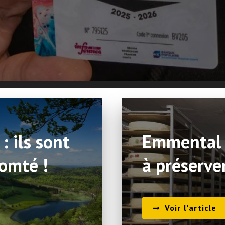
: ils sont
Emmental 
omté !
à préserve
Voir l'article