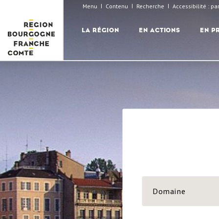
Aller
Panneau de gestion des cookies
Menu
Contenu
Recherche
Accessibilité : p
au
NAVIGATION
PRINCIPALE
LA RÉGION
EN ACTIONS
EN P
contenu
principal
Domaine