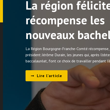
a région félicite et
récompense les
nouveaux bacheliers
 Région Bourgogne-Franche-Comté récompense, à l'initiative de so
sident Jérôme Durain, les jeunes qui, après l'obtention de leur
calauréat, font ce choix de travailler pendant l'été.
Lire l'article