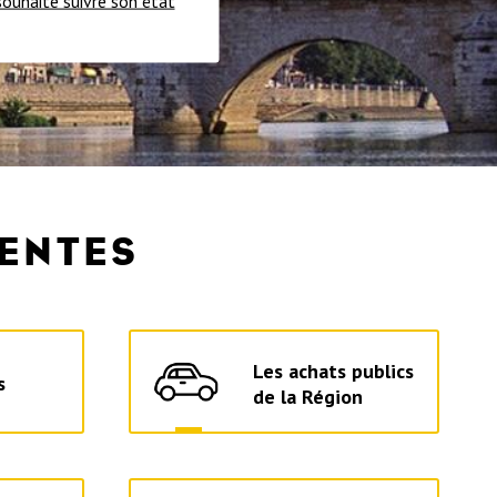
 souhaite suivre son état
UENTES
Les achats publics
s
de la Région