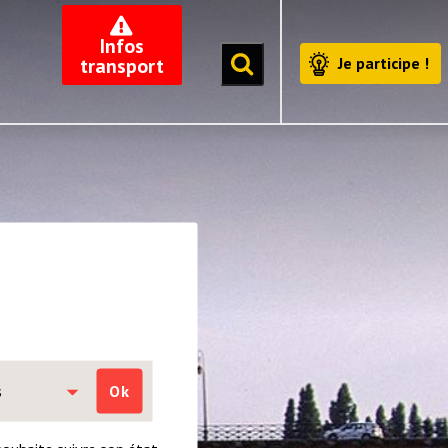
Infos
transport
Je participe !
s
Ok